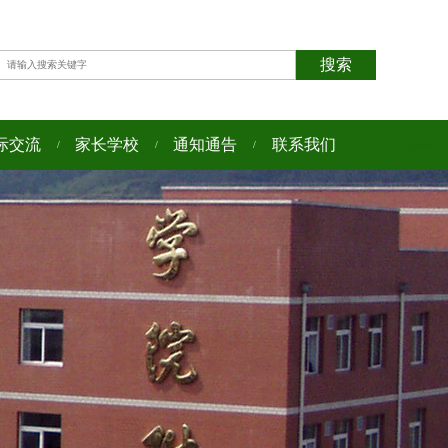
际交流
家长学校
通知通告
联系我们
/
/
/